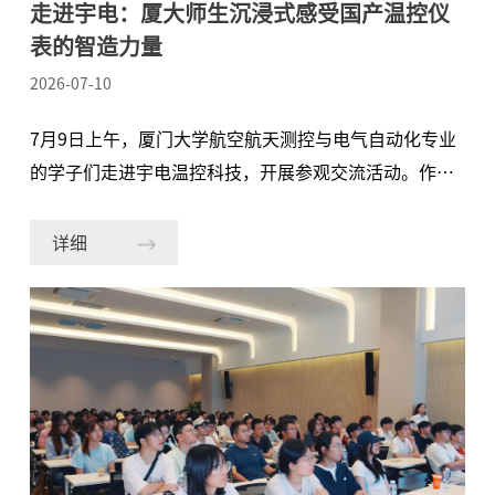
走进宇电：厦大师生沉浸式感受国产温控仪
表的智造力量
2026-07-10
7月9日上午，厦门大学航空航天测控与电气自动化专业
的学子们走进宇电温控科技，开展参观交流活动。作为
双方校企合作的常态化实践，本次活动旨在帮助学子们
深入了解工业温控领域的前沿技术与产业应用，搭建从
详细
校园理论到产业实践的知识桥梁。在宇电翔安科技产业
园区，100多名厦大师生实地走访了总建筑面积超 6 万
平方米的现代化产业园，深入了解年产能达 1000 万台
温控器的智能化产线布局，零距离感受宇电深耕核心技
术、坚守卓越品质的匠心与实力。在随后的座谈交流环
节，来自人力、市场、质量等多个部门的宇电代表围绕
企业发展历程、仪器仪表行业趋势以及核心技术与产品