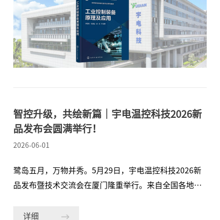
认可，也意味着国产控制器获得国家级权威教材认可，
成为自动化专业人才培养的典型案例。 《工业控制装备
原理及应用》是高等学校自动化类专业系列教材，由中
国化工教育协会主办、化学工业出版社出版，是国内极
具权威性的规划教材。在“过程控制仪表”章节中，教
材以AI-8系列数字控制器为教学范例，从设备选型、面
板功能、接线方法到实际应用场景，进行了系统详尽的
解析。 该教材在文中明确表示，“宇电先进技术方面实
智控升级，共绘新篇｜宇电温控科技2026新
现了对进口仪表的赶超。在数字控制器国产化替代方面
品发布会圆满举行！
成功获得突破，技术指标全面领先进口同类产品，真正
2026-06-01
体现了大国工匠精神。”此
鹭岛五月，万物并秀。5月29日，宇电温控科技2026新
品发布暨技术交流会在厦门隆重举行。来自全国各地的
企业家与资深技术专家齐聚一堂，共同见证宇电在精密
温控领域的最新成果，共探智能制造未来蓝图。发布会
详细