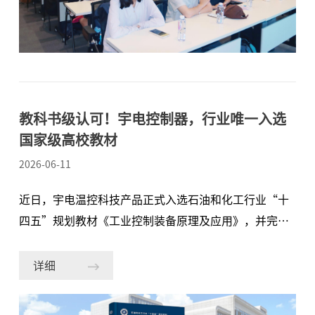
应用等主题进行了系统分享，帮助同学们建立起对温控
产业从宏观到微观的全面认知。在展厅参观时，面对各
类前沿温控器产品，同学们结合所学踊跃提问，就技术
路径、行业前景与职业发展等话题展开了热烈而深入的
探讨。值得一提的是，宇电AI系列数字控制器作为行业
标杆，已被国家级
​教科书级认可！宇电控制器，行业唯一入选
国家级高校教材
2026-06-11
近日，宇电温控科技产品正式入选石油和化工行业“十
四五”规划教材《工业控制装备原理及应用》，并完整
收录于“过程控制仪表”章节。宇电成为行业唯一一个
入选该教材的数字控制器品牌，产品适用于对温度、压
详细
力、液位、流量等各种工业过程参数的测量、显示和精
确控制，这不仅是对宇电技术实力与行业影响力的高度