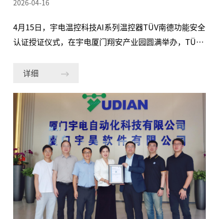
2026-04-16
4月15日，宇电温控科技AI系列温控器TÜV南德功能安全
认证授证仪式，在宇电厦门翔安产业园圆满举办，TÜV
南德意志集团（以下简称“TÜV南德”）正式为宇电AI-
85X系列限温温控器颁发功能安全证书，宇电成为国内
详细
首个通过该认证的国产温控器品牌。 TÜV南德大中华区
工业产品部高级经理宋磊、功能安全业务线经理顾俊豪
及双方核心团队成员出席本次活动。 严苛审核 产品安全
达国际一流水平 功能安全认证是衡量工业产品可靠性与
风险防控能力的核心标尺。TÜV南德作为全球领先的第
三方检测认证机构，其测试体系以流程严谨、标准严苛
著称，其SIL 认证对产品在特定极端风险环境下的稳定
性要求非常高，是产品高可靠性、高安全性的权威标
志。 本次认证由TÜV 南德德国总部与中国团队联合开
展，历时13个月，覆盖产品设计开发、硬件测试、软件