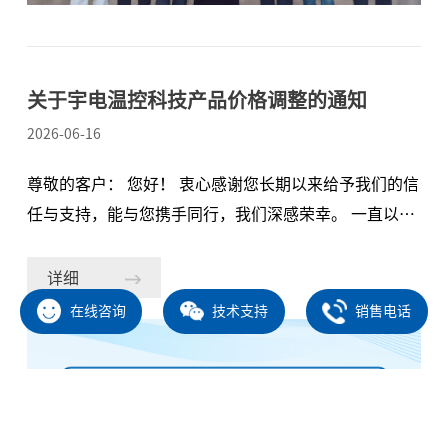
验证、文档体系、生产管控等全流程。宇电AI-85X系列
在故障诊断覆盖率、安
关于宇电温控科技产品价格调整的通知
2026-06-16
尊敬的客户： 您好！ 衷心感谢您长期以来给予我们的信
任与支持，能与您携手同行，我们深感荣幸。 一直以
来，我们始终致力于为您提供高品质的产品与稳定的服
务。但基于众所周知的原因，近期原材料市场价格持续
详细
上涨，我司产品所涉及的主要原材料成本大幅攀升，与
在线咨询
技术支持
销售电话
上次主要是进口芯片涨价不同，此次原材料涨价遍及
PCB、机壳、端子和金属结构件、阻容元件和芯片等，
范围广、幅度大。尽管我司已尽量加强内部管理优化，
但仍无法完全吸收和消化上游涨价的成本。 为保障产品