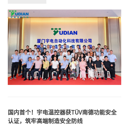
伊始，宇电温控科技董事长兼总裁周宇回顾了公司自
1991年成立以来35年的坚守与突破。周董指出，宇电始
终坚守温控核心赛道，持续为客户提供高性能、多样
化、定制化的温控解决方案。“我们一直相信，只有聚
焦核心，才能在行业竞争中站稳脚跟。”周董表示，从
可用于光刻机的高精度温控器，到可在125°C高温下长
期稳定工作的多路测温板，再到高密度集成8路控制的导
轨式温控器——宇电已构建起覆盖高、中、低端需求的
完整产品体系。在半导体、光伏、锂电等战略行业，宇
电已实现多项突破：● 半导体领域：是国内首个批量应
用于半导体龙头设备的温控器品牌；● 光伏领域：核心
设备市场占有率第一；● 锂电行业：被多个头部锂电企
业纳入选型目
国内首个！宇电温控器获TÜV南德功能安全
认证，筑牢高端制造安全防线