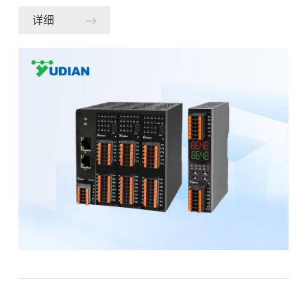
与工艺周期，直接影响电池转换效率、批次良率与产线
详细
产能。近期，国内头部光伏制造企业通过搭载宇电 AI-
8648G 高性能智能多路温控器，在不改动设备硬件结
构、不调整工艺温度基准的前提下，实现 POLY 工序升
温阶段时长压缩 130 秒，且电池转换效率与产品良率均
优于基准工艺，为光伏热制程的精益优化提供了可复用
的技术方案。01 行业痛点镀膜工艺的产能与品质挑战传
统温控系统在升温、保温阶段响应滞后，导致工艺时间
较长，限制了单线产能的进一步提升。同时，镀膜过程
对温度曲线控制要求极为苛刻，任何微小的温度波动或
超调都可能导致膜层厚度不均、杂质引入，引发暗片、
脏污等不良现象。如何在缩短工艺时间的同时，保持甚
至提升良率与效率，是镀膜工艺优化的核心痛点。02