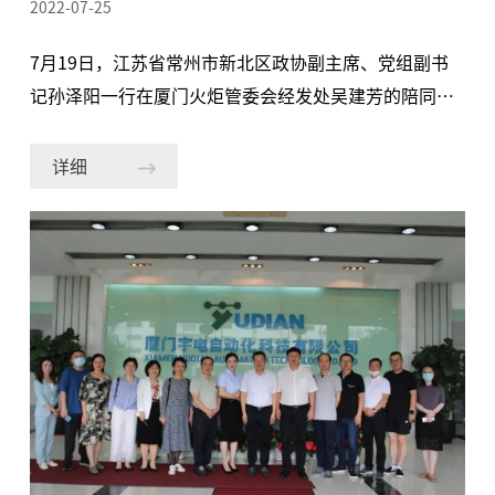
2022-07-25
体生长、超导材料、 精密实验设备等
7月19日，江苏省常州市新北区政协副主席、党组副书
记孙泽阳一行在厦门火炬管委会经发处吴建芳的陪同下
莅临宇电考察，公司总经理蒋艳芳、副总经理粟放热情
接待了考察团，并进行了深度座谈。在调研过程中，公
详细
司管理层与考察团进行了面对面交流，粟总向各位领导
介绍了宇电从“专精特新”变为“隐形冠军”的发展之
路。三十年专注智能温控器的研发和创新，赋能工业制
造的各行各业，尤其是在热处理、半导体、晶体生长、
新能源等高端领域替代进口品牌，解决国家重大高端设
备“卡脖子”问题。在常州我们与上千家制造业企业建
立紧密合作，常州的优势产业新能源与制药领域有众多
客户，在座领导对我们深耕常州企业，助力当地企业高
质量发展表示感谢。粟总还谈到，未来在国家碳达峰、
碳中和政策的指导下，新能源产业是高能耗行业，节能