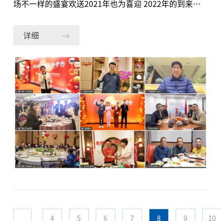
场不一样的盛宴欢送2021年也为喜迎 2022年的到来奏
响新的序曲。2022年1月25日（小年夜），宇电公
司“新征程，新跨越，新梦想”为主题的尾牙宴以总部
详细
大楼宇电科技大厦为主会场，通过网络直播的形式隆重
举行。虽然少了以往宇电人欢聚的壮观场面，但全新的
庆贺形式、大家精心编排录制剪辑的节目、丰富的奖品
和红包雨，也足以让所有人感受到热烈的新年气息。话
不多说，赶快随小编一起来get本次年会盛宴吧~喜气而
温馨的年会舞台早已经搭建好，正静静等待着主角们入
场……等等…看这专业的设备，是不是以为走错片场来
到了新闻联播的后台呢？灯光、音响、摄影机，多机位
协调，多屏幕互动，这就是我们今年的年会主场啦！为
了保证直播顺利进行，全国各地的员工都身临其境参与
到年会现场，所有的摄影机位、收音设备和直播平台都
经过多次的测试和调整。精益求精，只为宇电人欢聚一
4
5
6
7
8
9
10