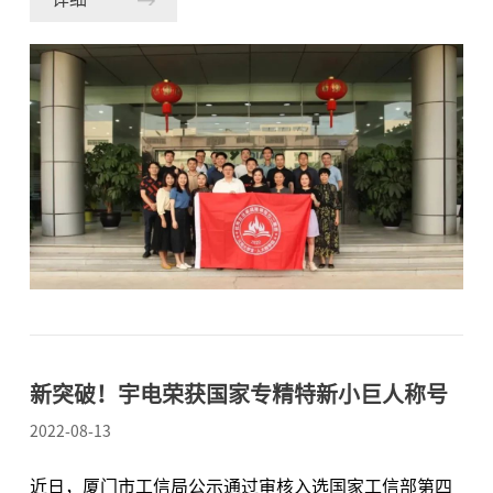
由厦门火炬高新区管委会创办的我国高新区第一家产业
教育平台。学堂以服务高新技术企业为核心使命，专业
践行产教融合和行动学习理念，专注搭建政产学研用金
六位一体协同交流平台，旨在培育国家科技战略人才力
量，赋能企业领军人才、产业专才和青年创新创业人
才，努力建成现代化产业人才培养基地和高新产业新型
智库。随后开展了主题为“宇电仪表高端之路”分享
会。会上粟总介绍到精密仪器作为高端制造业的“命
脉”，是国家实现尖端制造、智能制造升级，解决“卡
脖子”问题的基础。而行业技术门槛高，市场壁垒深，
行业规模不大是仪器仪表发展面临的三大挑战。△宇电
仪表高端之路分享交流宇电30年聚焦温控仪表的创新，
新突破！宇电荣获国家专精特新小巨人称号
通过技术创新，商业模式创新和服务
2022-08-13
近日，厦门市工信局公示通过审核入选国家工信部第四