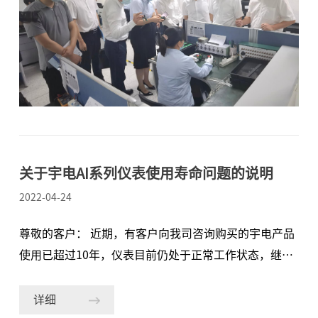
来访领导介绍了宇电发展历史、产品应用以及创新成就
在高端领域的突破成果。具体介绍了宇电作为国产温控
仪表高端领域的佼佼者，在“卡脖子”的半导体行业打
破进口品牌的垄断地位，扭转国产仪器仪表产品在高端
科学仪器领域没有话语权的局面，实现国产替代。在仪
表组装调试车间，崔永辉书记详细了解了宇电高端智能
温控器的组装、调试、检验流程，对宇电高效的生产模
式及高标准的出厂检验流程大加称赞。崔永辉书记还向
关于宇电AI系列仪表使用寿命问题的说明
蒋总询问了企业生产经营、技
2022-04-24
尊敬的客户： 近期，有客户向我司咨询购买的宇电产品
使用已超过10年，仪表目前仍处于正常工作状态，继续
使用是否存在安全隐患，希望我司对此问题予以明确解
释。对此我司做出以下说明： 宇电采用客户总使用成本
详细