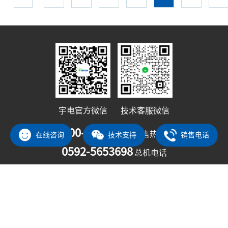
堂保驾护航！比个耶
宇电官方微信
技术客服微信
400-880-9029
销售热线
在线咨询
技术支持
销售电话
0592-5653698
总机电话
厦门火炬高新区：火炬高新区火炬园火炬北路17号宇电科技大厦
厦门火炬(翔安)产业区：翔安区龙窟东路6号宇电温控科技产业园
深圳技术服务中心：福田区大中华国际交易广场35楼整层
投诉电话：0592-5700230