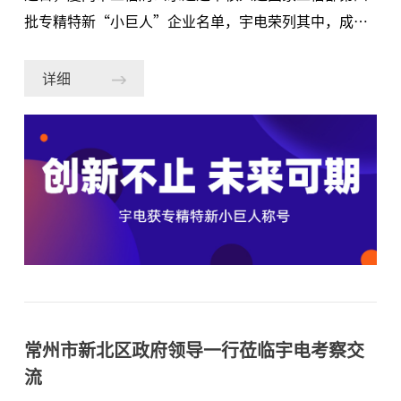
批专精特新“小巨人”企业名单，宇电荣列其中，成功
入选国家专精特新“小巨人”企业。国家级专精特
新“小巨人”企业，是指业绩良好、发展潜力和培育价
详细
值处于成长初期的专精特新企业，国家通过培育推动其
健康成长，最终成为行业中的“巨人”。入围企业由区
级推荐、市省逐级初核、评审后再推荐，经工信部条件
论证、部门会审、专家审核、公示等多个流程，最后给
予认定授牌，是全国中小企业评定工作中具有权威性的
荣誉称号。专精特新“小巨人”企业的灵魂是创新。宇
电自成立以来也始终把“科技创新”摆在公司发展的核
心位置，率先推出AI人工智能调节算法、仪表模块化和
平台化结构等多项创新技术，在产品上精耕细作，成为
温控领域的标杆企业。现如今宇电的产品赋能工业制造
常州市新北区政府领导一行莅临宇电考察交
的各行各业，从低端的鞋机、食品机械、包装机械到中
流
端的化工、塑料、锂电设备、新能源到高端热处理、晶