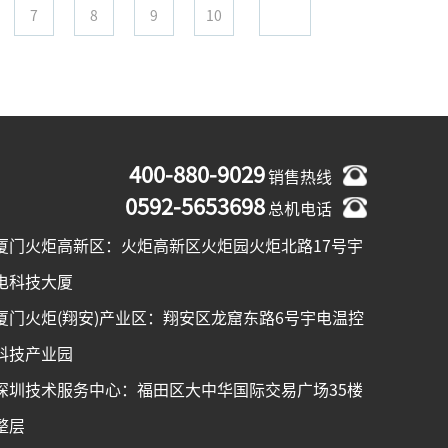
7
8
9
10
400-880-9029
销售热线
0592-5653698
总机电话
厦门火炬高新区：火炬高新区火炬园火炬北路17号宇
电科技大厦
厦门火炬(翔安)产业区：翔安区龙窟东路6号宇电温控
科技产业园
深圳技术服务中心：福田区大中华国际交易广场35楼
整层