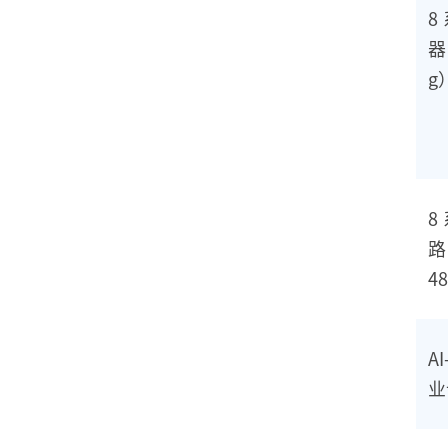
8
器
g
8
路
48
A
业