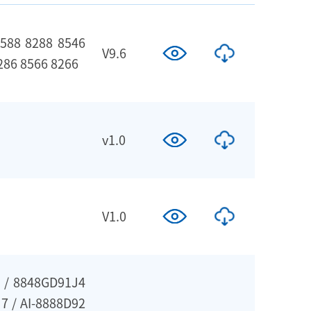
8588 8288 8546
V9.6
286 8566 8266
v1.0
V1.0
 / 8848GD91J4
7 / AI-8888D92