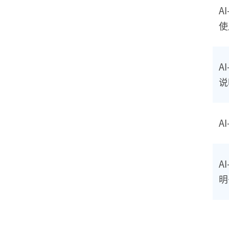
A
使
A
说
A
A
明