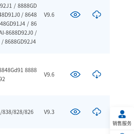
D92J1 / 8888GD
648D91J0 / 8648
V9.6
648GD91J4 / 86
AI-8688D92J0 /
 / 8688GD92J4
 8848Gd91 8888
V9.6
92
/838/828/826
V9.3
销售服务