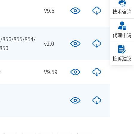
V9.5
技术咨询
代理申请
/856/855/854/
v2.0
850
投诉建议
2
V9.59