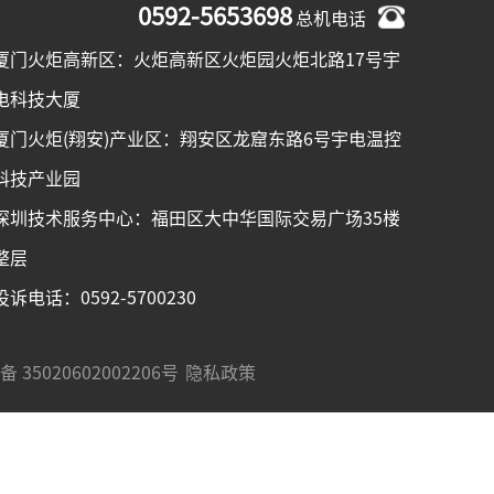
0592-5653698
总机电话
厦门火炬高新区：火炬高新区火炬园火炬北路17号宇
电科技大厦
厦门火炬(翔安)产业区：翔安区龙窟东路6号宇电温控
科技产业园
深圳技术服务中心：福田区大中华国际交易广场35楼
整层
投诉电话：0592-5700230
 35020602002206号
隐私政策