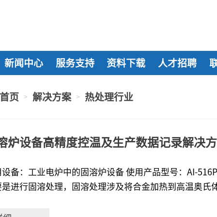
新闻中心
服务支持
资料下载
人才招聘
首页
解决方案
热处理行业
>
>
溶炉设备高精度控温及生产数据记录解决方
设备：工业电炉中的固溶炉设备 使用产品型号：AI-516P、A
要是进行固溶处理，固溶处理涉及将合金加热到高温奥氏
却，以得到过饱和固溶体，这个过程可以改善钢或合金的
由于冷热加工产生的应力，使合金发生再结晶。固溶过程