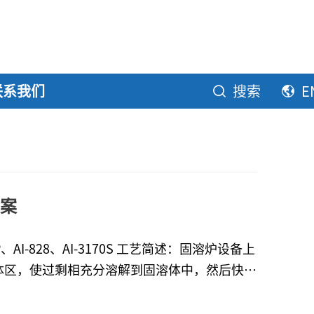
联系我们
搜索
E
案
I-828、AI-3170S 工艺简述：固溶炉设备上
体区，使过剩相充分溶解到固溶体中，然后快速
塑性和韧性，为沉淀硬化处理做好准备，同时消
的温度对合金的性能和微观结构具有极其重要的