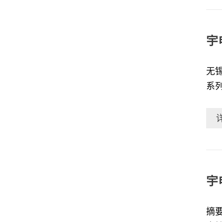
锌
解。【正文】
这
宇
到
无锡市鑫润工业
系
系列温控仪表1.前
热
+
可
压
后
宇
气
摘