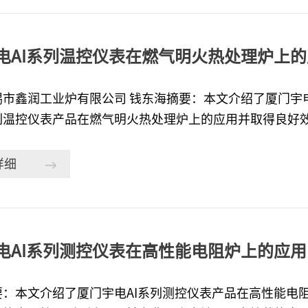
炉；3.下加热铁锅镀锌炉。本文针对二种，上加热陶瓷锅
1.热镀锌的工艺 热镀锌顾名思义，就是在加温的情况下将锌融化成液态后，将钢丝浸入其中，
样锌就会和钢丝形成互渗，结合很紧密，中间不易残留其
电AI系列温控仪表在燃气明火热处理炉上的
一起，而且热镀锌工艺生产出来的
炉有限公司 钱东海摘要：本文介绍了厦门宇电自动化科技有限公司（简称“宇电”）的AI
列温控仪表产品在燃气明火热处理炉上的应用并取得良好效
言 奥氏体化炉是由坚固的金属框架组成，在框架表面包覆软钢板。炉子横截面内部布满耐
和隔热材料。耐热和隔热材料的不同层数以这样方式计算
详细
60℃（炉子烧嘴周围的温度要偏高）。这种反应性的温度
能和炉子表面完全隔热。在炉子里，不同的炉区形成不同
降低时，炉气氛就会从高温区向低温区扩散。从本质上说
产生的气体、水蒸气（由燃烧产生的）和微量硫会迁移穿
电AI系列测控仪表在高性能电阻炉上的应用
体会从炉子的隔热材料层和金属外
要：本文介绍了厦门宇电AI系列测控仪表产品在高性能电