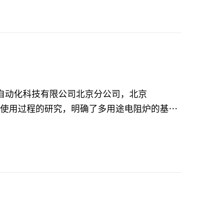
进而影响合金的微观结构和宏观性能。在固溶处
温度的高低会直接影响溶解度以及随后冷却过程
盘记录仪，记录仪精度低，需要定期更换记录
控器后，设备控温精度提高，通过多温区控温提
电自动化科技有限公司北京分公司，北京
阻炉使用过程的研究，明确了多用途电阻炉的基本
控制参数的调整，炉温均匀性测定的验证，确定
。为多用途电阻炉智能化升级奠定了基础，为多
关键词：新型AI智能温控仪表 电阻炉 炉温
c furnaceWei wan jun（X