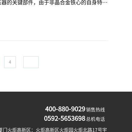
殊退火处理；例如：1.需要分别对炉内十几个
在15℃以内，3.需要具有当电炉升降温时能对
件都处在强激磁条件下进行退火等。刚开始时，
公司，我公司根据以往的技术和经验，集中各专
T2强对流循环台车式电阻炉的初步方案；在台
装、调试，使此电炉在实践使用中取得了出乎意
4
400-880-9029
销售热线
0592-5653698
总机电话
厦门火炬高新区：火炬高新区火炬园火炬北路17号宇