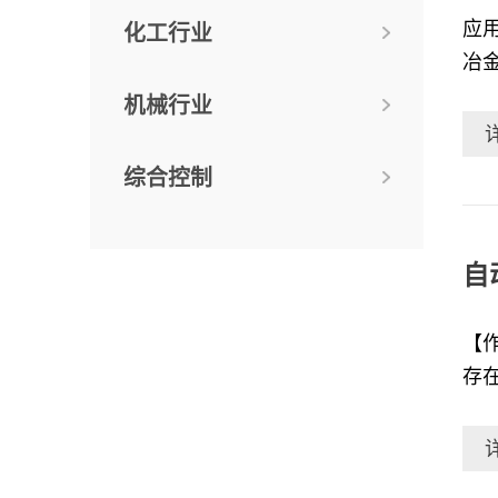
应用
化工行业
冶
金
机械行业
拉伸
器
综合控制
击更
控
测
自
降
【
存
尔
的
行