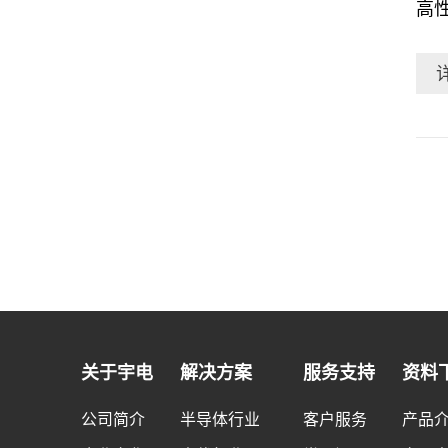
高性能电阻炉 AI系列产品0
性
工
工
提
业
商
外
关于宇电
解决方案
服务支持
资料
公司简介
半导体行业
客户服务
产品