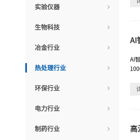
实验仪器
影
理
生物科技
中
纸
A
高
冶金行业
A
热处理行业
1
控
了
环保行业
用
精确度 炉
电力行业
tem
高
制药行业