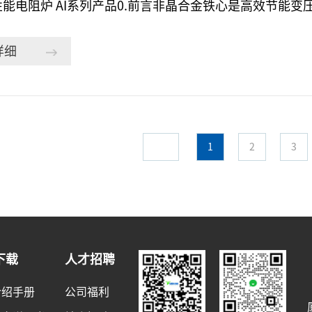
.前言非晶合金铁心是高效节能变压器的关键部件，由于非晶合金铁心的自身特
，这类铁心工件在成形后需要进行与一般退火要求不同的特
件进行测控温度，2.需要使各个工件内部与外部的温差控制
详细
件本身的温度执行温度可编程序的功能，4.需要使每个工
出上述要求的台商由业内推荐抱着试一试的心态找到了我
技术力量，经过对这种电炉详细客观的分析、研究，拿出R
认可后，由于大家的共同努力，经过精心设计、制造、安
1
2
3
的成功。1.温控仪表的选
下载
人才招聘
介绍手册
公司福利