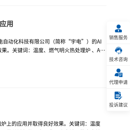
镀锌炉的加热以及温度控制优化进行分析和讲
他杂质或缺陷，类似于两种材料在锌层部位融化
应用
销售服务
果。关键词：温度、燃气明火热处理炉 、AI
技术咨询
得到，使炉子外表面的温度等于周围环境温度
升高是正常的和必然的，这是因为隔热材料层不
代理申请
的燃烧气氛。根据分压定律（菲克定律），当炉
，隔热材料层并不是完全不能通过的，所以燃烧
过这些隔热材料层。因此，这些蒸汽或燃烧后的
投诉建议
阻炉上的应用并取得良好效果。关键词：温度