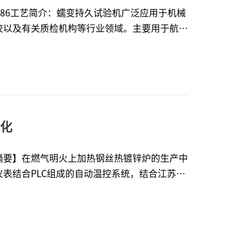
-886工艺简介：蠕变持久试验机广泛应用于机械
校以及有关质检机构等行业领域。主要用于航空
还可以进行应力持久、氢脆、应力松弛验、高温
AI-886温控表输出4-20MA信号对固态继电
这种模拟量相位角触发方式对大气炉发热体的冲
户解决的问题：宇电AI-808、AI-886温
求，长时稳定，达到蠕变试验的基本条件。满足
控制要求同等情况下，价格优于进口仪表，可以
化
摘要】在燃气明火上加热钢丝热镀锌炉的生产中
表结合PLC组成的自动温控系统，结合江苏福
上加热镀锌炉运行情况，分析总结了自动化仪表
仪表自动化，镀锌炉温控【引言】在钢丝热镀锌
 内加热陶瓷镀锌锅镀锌炉；2.上加热陶瓷锅镀