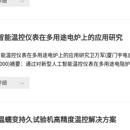
详细
响。首先，固溶温度决定溶质原子在溶剂中的溶解程度，
中，合金被加热到一定温度以使过剩相溶解到固溶体中，
的相变行为。 帮助客户解决的问题：传统固溶炉上采用圆
，设备操作复杂，且纸质的数据不易保存。替换成宇电温
I​智能温控仪表在多用途电炉上的应用研究
炉内温度均匀性，从而提
I智能温控仪表在多用途电炉上的应用研究卫万军(厦门宇
00000)摘要：通过对新型人工智能温控仪表在多用途电
制原理和温度均匀性影响因素。结合过程中智能温控仪表
AI智能温控仪表在多用途电阻炉设备上应用推广的可行性
详细
途电阻炉温度精准化控制和炉温均匀性调节提供了有力保障。
温均匀性 智能控制中图分类号: TH811. 文献标志码: A 文章编号:Application of AI intelligent
perature control instrument in multipurpose electri
温蠕变持久试验机高精度温控解决方案