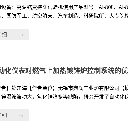
设备：高温蠕变持久试验机使用产品型号：AI-808、AI
金、国防军工、航空航天、汽车制造、科研院所、大专院
属材料及高强度紧固件在高温环境下的持久、蠕变试验，
及室温拉伸等力学性能试验。现场应用描述：宇电AI-808、
详细
进行PID控制，固态继电器的输出端接大气炉的发热体。
小，延长使用寿命。同时输出485通讯信号与上位机连接。为客
表能满足特殊装置（大气炉或环境箱等）温度场的控温要
量精度0.1级的高精度要求。帮客户实现的价值：精度及
动化仪表对燃气上加热镀锌炉控制系统的优
作者】钱东海【作者单位】无锡市鑫润工业炉有限公司【
在锌温波波动大，氧化锌渣多等缺陷，研究开发了自动化仪
特金属制品有限公司和南通优诺机械有限公司的燃气明火
设计及控制对热镀锌炉加热控制优化的成果。【关键词】
详细
业中，按照镀锌炉的加热方式可把镀锌炉分为以下几类：1.