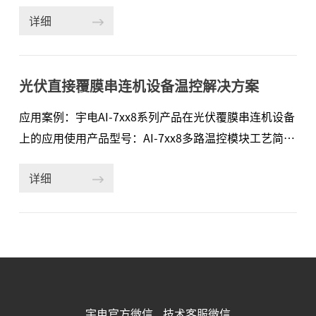
中的POLY PECVD（等离子体增强化学气相沉积法）工
度高，控温精度高，常常伴随着温度干扰波动，调试困
详细
艺流程是制备多晶硅层的关键步骤之一。POLY PECVD
难，宇电串级温控器首创的自动定标自适应串级控制算
主要目的在于提高太阳能电池转换效率、优化钝化接触
法，大幅简化调试工作，将控温误差控制在±0.5℃，降
结构、提升工艺效率和成本控制、增强太阳能电池的稳
低恒温过程中的温度波动，减少因温度波动产生的不良
光伏直接覆膜串连机设备温控解决方案
定性和可靠性以及适应未来技术发展趋势。为光伏行业
反应，即使客户修改工艺，也无需重复调整温控参数。
头部客户解决的问题：每台机是6管，每管有9个温控
应用案例：宇电AI-7xx8系列产品在光伏覆膜串连机设备
五、客户评价宇电提供7x24小时的技术服务，在远程解
点，温控需求会因工艺需求和产能以及良品率而变化，
上的应用使用产品型号：AI-7xx8多路温控模块工艺简
决不了问题的情况下
比如为了提升产能，客户缩短预热时间，提升升温速
述：直接覆膜串连机设备能实现常规TOPCon和HJT无
率，已达到提升产能，通过参数简单调整优化后，可以
详细
主栅电池片的串连接功能，解决传统焊接带来的隐裂、
满足精度要求。帮客户实现的价值：宇电温控模块提高
断栅、短路等问题，还通过柔性互连技术解决小间距和
了设备的控温精度、压缩了设备的调试周期、提高了生
负间距层后隐裂问题，且无需使用助焊剂，有效避免了
产效率，降低了成本、为客户节约成本及快速发货以及
机构老化、助焊剂污染以及电极腐蚀等问题，通过灵活
技术支撑提供了有力保障。宇电比英国竞品在软件工艺
的运载机构和精密的控制系统，实现了电池片、焊带以
编程，调试方法等方便很多，原来用英国竞品温控模
及正背面胶膜的一次性柔性互连成串。现场应用具体描
块，经
述：直接覆膜串连机覆膜加热方式采用红外低温加热，
宇电官方微信
技术客服微信