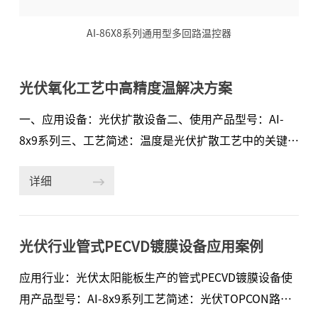
AI-86X8系列通用型多回路温控器
光伏氧化工艺中高精度温解决方案
一、应用设备：光伏扩散设备二、使用产品型号：AI-
8x9系列三、工艺简述：温度是光伏扩散工艺中的关键参
数，它对材料的氧化速率、氧化层的质量以及整个工艺
详细
的效率和成本都有显著影响。在光伏氧化过程中，温度
的控制需要非常精确，以确保获得均匀且高质量的氧化
层。温度过高可能会导致氧化速率过快，从而产生缺陷
光伏行业管式PECVD镀膜设备应用案例
和应力，影响材料的机械性能和电学性能。相反，温度
过低则会减慢氧化速率，延长生产周期，增加能耗。因
应用行业：光伏太阳能板生产的管式PECVD镀膜设备使
此，优化温度控制是提高光伏氧化工艺性能和降低成本
用产品型号：AI-8x9系列工艺简述：光伏TOPCON路线
的重要途径。四、为客户解决的问题在氧化工艺中，温