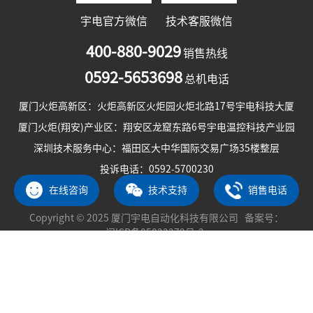
宇电官方微信
技术客服微信
400-880-9029
销售热线
0592-5653698
总机电话
厦门火炬高新区：火炬高新区火炬园火炬北路17号宇电科技大厦
厦门火炬(翔安)产业区：翔安区龙窟东路6号宇电温控科技产业园
深圳技术服务中心：福田区大中华国际交易广场35楼整层
投诉电话：0592-5700230
在线咨询
技术支持
销售电话
Copyright © 2025 厦门宇电自动化科技有限公司 备案号：
闽ICP备05022279号-2
闽公网安备 35020602002206号
隐私政策