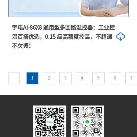
宇电AI-86X8 通用型多回路温控器：工业控
温百搭优选，0.15 级高精度控温，不超调
不欠调！
1
2
3
4
5
6
7