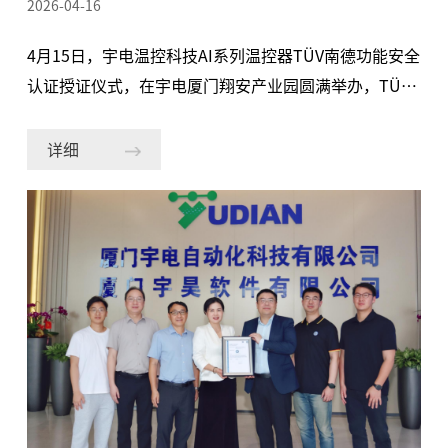
2026-04-16
4月15日，宇电温控科技AI系列温控器TÜV南德功能安全
认证授证仪式，在宇电厦门翔安产业园圆满举办，TÜV
南德意志集团（以下简称“TÜV南德”）正式为宇电AI-
85X系列限温温控器颁发功能安全证书，宇电成为国内
详细
首个通过该认证的国产温控器品牌。 TÜV南德大中华区
工业产品部高级经理宋磊、功能安全业务线经理顾俊豪
及双方核心团队成员出席本次活动。 严苛审核 产品安全
达国际一流水平 功能安全认证是衡量工业产品可靠性与
风险防控能力的核心标尺。TÜV南德作为全球领先的第
三方检测认证机构，其测试体系以流程严谨、标准严苛
著称，其SIL 认证对产品在特定极端风险环境下的稳定
性要求非常高，是产品高可靠性、高安全性的权威标
志。 本次认证由TÜV 南德德国总部与中国团队联合开
展，历时13个月，覆盖产品设计开发、硬件测试、软件