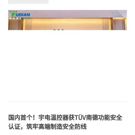
伊始，宇电温控科技董事长兼总裁周宇回顾了公司自
1991年成立以来35年的坚守与突破。周董指出，宇电始
终坚守温控核心赛道，持续为客户提供高性能、多样
化、定制化的温控解决方案。“我们一直相信，只有聚
焦核心，才能在行业竞争中站稳脚跟。”周董表示，从
可用于光刻机的高精度温控器，到可在125°C高温下长
期稳定工作的多路测温板，再到高密度集成8路控制的导
轨式温控器——宇电已构建起覆盖高、中、低端需求的
完整产品体系。在半导体、光伏、锂电等战略行业，宇
电已实现多项突破：● 半导体领域：是国内首个批量应
用于半导体龙头设备的温控器品牌；● 光伏领域：核心
设备市场占有率第一；● 锂电行业：被多个头部锂电企
业纳入选型目
国内首个！宇电温控器获TÜV南德功能安全
认证，筑牢高端制造安全防线