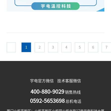
品质始终如一，并持续为您提供可靠的服务，经公司审
慎研究，决定自2026年6月15日起，对部分产品成交价
格进行如下调整： 产品系列调整型号调价幅度AI-2系列
经济型温控仪表所有型号+12%AI-8系列单路及多路仪表
所有型号+8%AI系列无纸记录仪及人机界面触摸屏所有
型号+300元其余产品所有型号+10%
1
2
3
4
5
6
7
宇电官方微信
技术客服微信
400-880-9029
销售热线
0592-5653698
总机电话
厦门火炬高新区：火炬高新区火炬园火炬北路17号宇电科技大厦