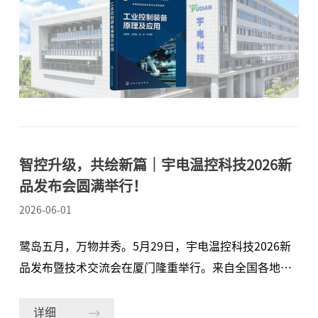
认可，也意味着国产控制器获得国家级权威教材认可，
成为自动化专业人才培养的典型案例。 《工业控制装备
原理及应用》是高等学校自动化类专业系列教材，由中
国化工教育协会主办、化学工业出版社出版，是国内极
具权威性的规划教材。在“过程控制仪表”章节中，教
材以AI-8系列数字控制器为教学范例，从设备选型、面
板功能、接线方法到实际应用场景，进行了系统详尽的
解析。 该教材在文中明确表示，“宇电先进技术方面实
智控升级，共绘新篇｜宇电温控科技2026新
现了对进口仪表的赶超。在数字控制器国产化替代方面
品发布会圆满举行！
成功获得突破，技术指标全面领先进口同类产品，真正
2026-06-01
体现了大国工匠精神。”此
鹭岛五月，万物并秀。5月29日，宇电温控科技2026新
品发布暨技术交流会在厦门隆重举行。来自全国各地的
企业家与资深技术专家齐聚一堂，共同见证宇电在精密
温控领域的最新成果，共探智能制造未来蓝图。发布会
详细