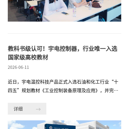
应用等主题进行了系统分享，帮助同学们建立起对温控
产业从宏观到微观的全面认知。在展厅参观时，面对各
类前沿温控器产品，同学们结合所学踊跃提问，就技术
路径、行业前景与职业发展等话题展开了热烈而深入的
探讨。值得一提的是，宇电AI系列数字控制器作为行业
标杆，已被国家级
​教科书级认可！宇电控制器，行业唯一入选
国家级高校教材
2026-06-11
近日，宇电温控科技产品正式入选石油和化工行业“十
四五”规划教材《工业控制装备原理及应用》，并完整
收录于“过程控制仪表”章节。宇电成为行业唯一一个
入选该教材的数字控制器品牌，产品适用于对温度、压
详细
力、液位、流量等各种工业过程参数的测量、显示和精
确控制，这不仅是对宇电技术实力与行业影响力的高度