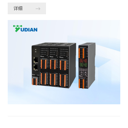
与工艺周期，直接影响电池转换效率、批次良率与产线
详细
产能。近期，国内头部光伏制造企业通过搭载宇电 AI-
8648G 高性能智能多路温控器，在不改动设备硬件结
构、不调整工艺温度基准的前提下，实现 POLY 工序升
温阶段时长压缩 130 秒，且电池转换效率与产品良率均
优于基准工艺，为光伏热制程的精益优化提供了可复用
的技术方案。01 行业痛点镀膜工艺的产能与品质挑战传
统温控系统在升温、保温阶段响应滞后，导致工艺时间
较长，限制了单线产能的进一步提升。同时，镀膜过程
对温度曲线控制要求极为苛刻，任何微小的温度波动或
超调都可能导致膜层厚度不均、杂质引入，引发暗片、
脏污等不良现象。如何在缩短工艺时间的同时，保持甚
至提升良率与效率，是镀膜工艺优化的核心痛点。02