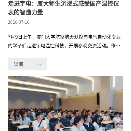
走进宇电：厦大师生沉浸式感受国产温控仪
表的智造力量
2026-07-10
7月9日上午，厦门大学航空航天测控与电气自动化专业
的学子们走进宇电温控科技，开展参观交流活动。作为
双方校企合作的常态化实践，本次活动旨在帮助学子们
深入了解工业温控领域的前沿技术与产业应用，搭建从
详细
校园理论到产业实践的知识桥梁。在宇电翔安科技产业
园区，100多名厦大师生实地走访了总建筑面积超 6 万
平方米的现代化产业园，深入了解年产能达 1000 万台
温控器的智能化产线布局，零距离感受宇电深耕核心技
术、坚守卓越品质的匠心与实力。在随后的座谈交流环
节，来自人力、市场、质量等多个部门的宇电代表围绕
企业发展历程、仪器仪表行业趋势以及核心技术与产品