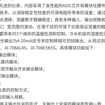
国产先进的仪表，内部采用了高性能的ASIC芯片和模块化
技术，以消除稳定性较差的可调电阻所带来的误差；通
点漂移，测量数字精确稳定；具有多种输入、输出规格
50-60HZ）宽范围内波动，在强干扰的环境下也能保证测量
要用来对3个病房的温度检测和控制、冷水机组的湿度检
光输出为4-20mA信号来控制移相可控硅输出，从而达
4、AI-708AL4S、AI-708E5K5S。具体模块功能如下：
输出模块；
85通讯模块；
电器常开触点开关输出模块；
发输出模块；
：
择仪表的控制方式；
表的输入规格，
择仪表主输出信号的形式，主输出上安装的模块类型相一致