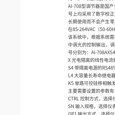
AI-708型调节器是
号上均采用了数字校正
长期使用而不会产生零
在85-264VAC（
该系统中，根据系统需
中调光的控制输出，调
号分别为：AI-708AXS
X 光电隔离的线性电流
S4 带隔离电源的RS4
L4 大容量长寿命继
K5 单路可控硅移相触
主要需要设置的参数有
CTRL 控制方式，选
SN 输入规格，选择仪
OP1 输出方式，选