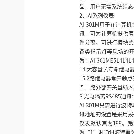
品，用户无需系统组态
2、AI系列仪表
AI-301M用于在计
讯，可为计算机提供廉
件分离，可进行模块式
各类指示灯等现场的开
为：AI-301ME5L4L
L4 大容量长寿命继
L5 2路继电器常开触
I5 二路外部开关量输
S 光电隔离RS485通
AI-301M只需进行
讯地址的设置是采用拨码
仪表默认其为199。第
为“1”时通讯波特率为