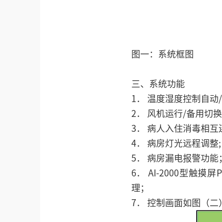
图一：系统框图
三、系统功能
1． 温度湿度控制自动
2． 风机运行/备用切
3． 病人入住消毒相
4． 病房灯光远程调整;
5． 病房漏电报警功能
6． AI-2000型
理；
7． 控制画面如图（二