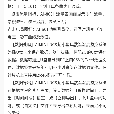
在流程图中可操作按钮；控制按钮连接AI-3013D5开
关量8路继电器输出模块，地址设33号，图中开关按钮
可控制4台电机启停；连接AI-3011D5开关量8个输入干
接点，地址37号，显示设备运行状态；点击图中的数据
框：【TIC-101】回到【单条曲线】通道。
点击流量图标：AI-808H流量表画面显示瞬时流量、
累积流量、流量温度、流量压力；
点击电量图标：AI-601功率测量仪，可同时观察电流、
电压、功率曲线及数值。
【数据处理】AIMINI-DCS超小型集散温湿度监控系统
外插U盘卡来保存数据；随时拔插！标配2G的U盘保存
数据。数据可通过U盘复制到PC上用CSV的Excel数据文
件，数据报表是按年/月/日/小时来保存数据源文件。在
计算机上直接用Excel报表打开查看。