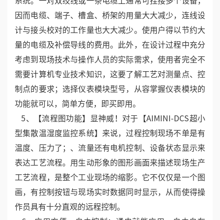
4、系统组建：系统组建简单易用、节约投资：从设
计、安装、投运到正常生产运行及检修维护，体现出相
当的优越性。采用RS485现场总线型系统是现场仪表和
控制系统输入输出之间的全数字化、双向、多站通信的
系统。一对双绞线或一条电缆上通常可挂接多个设备，
因而电缆、端子、槽盒、桥架的用量大大减少，连线设
计与接头校对的工作量也大大减少。使用户得以节约大
量的电缆及补偿导线的费用。此外，在设计过程中充分
考虑到现场技术与操作人员的实际需求，使用者完全不
需要计算机专业技术知识，这要了解工艺对测量点、控
制点的要求；选择仪表模块型号，从容掌握仪表模块的
功能就可以，简单方便，即买即用。
5、【流程图功能】显神威！对于【AIMINI-DCS超小
型集散温湿度监控系统】来说，过程控制现场不单是有
温度、压力了；、流量还有电机控制、设备状态显示来