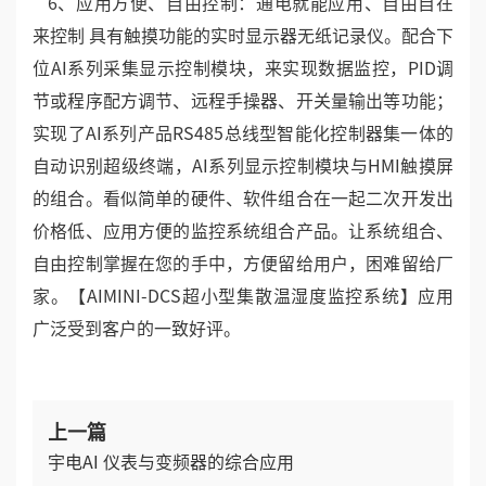
表达工艺流程。用生动形象的图形画面来描述现场生产
工艺流程，是整个工业现场的缩影。它不仅仅是一个图
画，有控制按钮与现场实时数据同时显示，从而使得操
作员具有十分直观的远程控制。
6、应用方便、自由控制：通电就能应用、自由自在
来控制 具有触摸功能的实时显示器无纸记录仪。配合下
位AI系列采集显示控制模块，来实现数据监控，PID调
节或程序配方调节、远程手操器、开关量输出等功能；
实现了AI系列产品RS485总线型智能化控制器集一体的
自动识别超级终端，AI系列显示控制模块与HMI触摸屏
的组合。看似简单的硬件、软件组合在一起二次开发出
价格低、应用方便的监控系统组合产品。让系统组合、
自由控制掌握在您的手中，方便留给用户，困难留给厂
家。【AIMINI-DCS超小型集散温湿度监控系统】应用
广泛受到客户的一致好评。