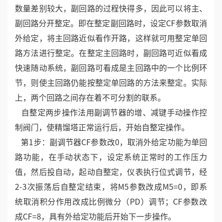
数量差别较大，副回路的过程快得多，因此可以将主、
副回路分开整定。即在整定副回路时，设定CF参数取消
外给定，将主回路近似看作开路，这样就可用整定单回
路方法进行整定。在整定主回路时，副回路可近似看成
快速随动系统，副回路可看成是主回路中的一个比例环
节，则使主回路仍能按整定单回路的方法来整定。实际
上，两个回路之间存在着不可分割的联系。
自整定两步操作法用副调节器的增、减键手动操作控
制阀门，使精馏塔正常运行后，开始自整定操作。
第1步：副调节器CF参数改0，取消外给定功能为单回
路功能，在手动状态下，设定系统正常时的工作压力
值，然后投自动，起动自整定，仪表执行位式调节，经
2-3次振荡后自整定结束，将M5参数改成M5=0，即系
统取消积分作用改成比例微分（PD）调节；CF参数改
成CF=8，具有外给定功能后开始下一步操作。