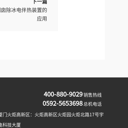
下一篇
烟囱除冰电伴热装置的
应用
400-880-9029
销售热线
0592-5653698
总机电话
厦门火炬高新区：火炬高新区火炬园火炬北路17号宇
电科技大厦