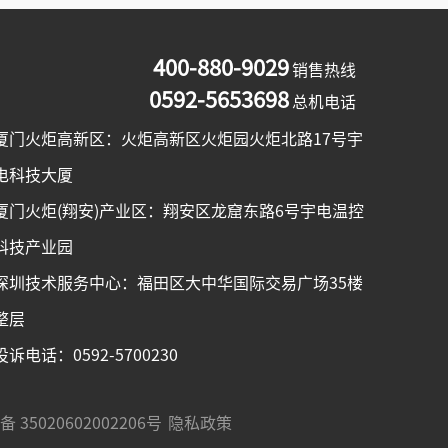
400-880-9029
销售热线
0592-5653698
总机电话
厦门火炬高新区：火炬高新区火炬园火炬北路17号宇
电科技大厦
厦门火炬(翔安)产业区：翔安区龙窟东路6号宇电温控
科技产业园
深圳技术服务中心：福田区大中华国际交易广场35楼
整层
投诉电话：0592-5700230
 35020602002206号
隐私政策