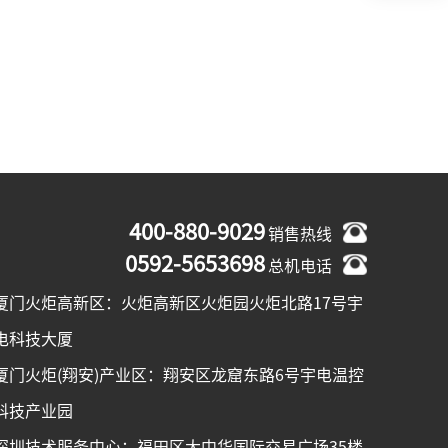
400-880-9029
销售热线
0592-5653698
总机电话
厦门火炬高新区：火炬高新区火炬园火炬北路17号宇
电科技大厦
厦门火炬(翔安)产业区：翔安区龙窟东路6号宇电温控
科技产业园
深圳技术服务中心：福田区大中华国际交易广场35楼