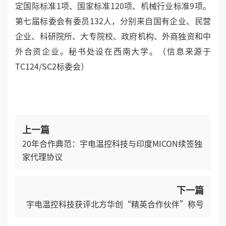
全国性标准化技术工作的组织，其业务对口国际电工委
员会IEC/TC65（工业过程测量控制和自动化）和国际标
准化组织ISO/TC30（封闭管道中流体流量的测量）。
全国工业过程测量控制和自动化标准化技术委员会第二
分技术委员会（SAC/TC124/SC2，以下简称标委会）
主要负责控制仪表及装置、工业控制计算机系统方面的
标准化工作，具体工作领域包括：调节控制仪表、变送
器、现场设备、气动仪表、辅助仪表、工业控制计算机
与控制装置、控制软件、设备与系统集成。标委会已制
定国际标准1项、国家标准120项、机械行业标准9项。
第七届标委会有委员132人，分别来自国有企业、民营
企业、科研院所、大专院校、政府机构、外商独资和中
外合资企业。秘书处设在西南大学。（信息来源于
TC124/SC2标委会）