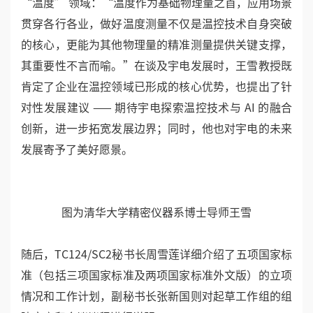
图为京仪集团副总经理王莉
清华大学精密仪器系博士导师王雪在会议中说到：“此
次交流让我对宇电留下了深刻印象，其良好的企业环境
与浓厚的企业文化令人赞赏，堪称‘小而专、专而
精’的优秀企业典范。” 随后，他从专业角度聚焦
“温度” 领域：“温度作为基础物理量之首，应用场景
贯穿各行各业，做好温度测量不仅是温控技术自身突破
的核心，更能为其他物理量的精准测量提供关键支撑，
其重要性不言而喻。”在谈及宇电发展时，王雪教授既
肯定了企业在温控领域已形成的核心优势，也提出了针
对性发展建议 —— 期待宇电探索温控技术与 AI 的融合
创新，进一步拓宽发展边界；同时，他也对宇电的未来